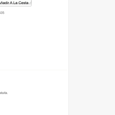
435
tuita.