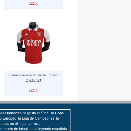
€22.50
Camiseta Arsenal Authentic Primera
2022/2023
€22.50
es torneos si te gusta el fútbol, la
Copa
o Europeo, la Liga de Campeones, la
, estás en el lugar correcto.
amiseta de futbol, de la leyenda española