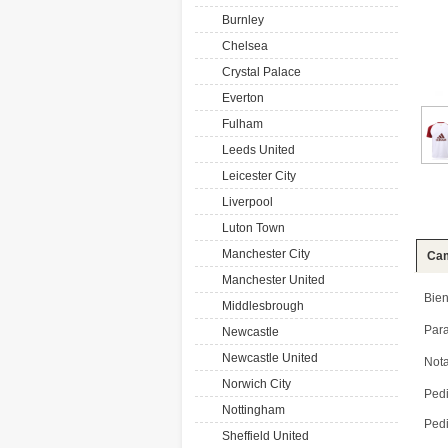
Burnley
Chelsea
Crystal Palace
Everton
Fulham
Leeds United
Leicester City
Liverpool
Luton Town
Manchester City
Cam
Manchester United
Bien
Middlesbrough
Par
Newcastle
Newcastle United
Nota
Norwich City
Pedi
Nottingham
Pedi
Sheffield United