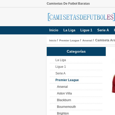
Camisetas De Futbol Baratas
Inicio
La Liga
Ligue 1
Serie A
/
/
/ Camiseta Ars
Inicio
Premier League
Arsenal
Categorías
La Liga
Ligue 1
Serie A
Premier League
Arsenal
Aston Villa
Blackburn
Bournemouth
Brighton