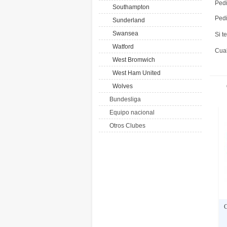
Pedi
Southampton
Pedi
Sunderland
Swansea
Si t
Watford
Cual
West Bromwich
West Ham United
Wolves
Bundesliga
Equipo nacional
Otros Clubes
C