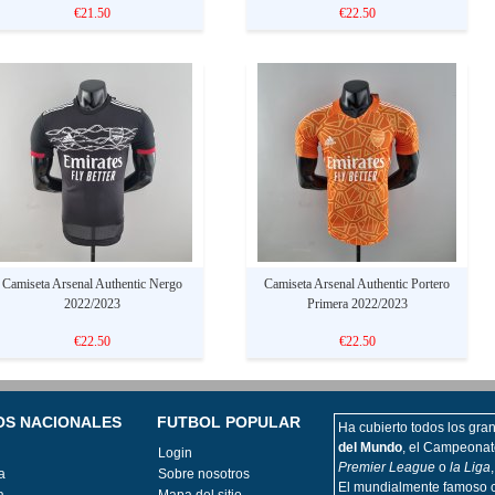
€21.50
€22.50
Camiseta Arsenal Authentic Nergo
Camiseta Arsenal Authentic Portero
2022/2023
Primera 2022/2023
€22.50
€22.50
OS NACIONALES
FUTBOL POPULAR
Ha cubierto todos los grand
del Mundo
, el Campeonat
Login
Premier League
o
la Liga
a
Sobre nosotros
El mundialmente famoso c