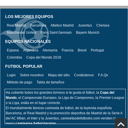
LOS MEJORES EQUIPOS
Real Madrid
Barcelona
Atletico Madrid
Juventus
Chelsea
Manchester United
Paris Saint Germain
Bayern Munich
EQUIPOS NACIONALES
Espana
Argentina
Alemania
Francia
Bresil
Portugal
Colombia
Copa del Mundo 2018
FUTBOL POPULAR
Login
Sobre nosotros
Mapa del sitio
Contáctenos
F.A.Qs
Método de pago
Tabla de tamaños
Ha cubierto todos los grandes torneos si te gusta el fútbol, la
Copa del
Mundo
, el Campeonato Europeo, la Liga de Campeones, la
Premier League
o
la Liga
, estás en el lugar correcto.
El mundialmente famoso camiseta de futbol, de la leyenda española
Barcelona, el Real Madrid y la promoción deportiva de Madrid de la Serie A
del AC Milan, el Inter y la Juventus, camisetasdefutboles.com venden la
mejor
camisetas futbol baratas.