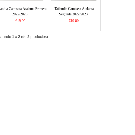
landia Camiseta Atalanta Primera
Tailandia Camiseta Atalanta
2022/2023
Segunda 2022/2023
€19.00
€19.00
trando
1
a
2
(de
2
productos)