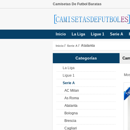
Camisetas De Futbol Baratas
Inicio
La Liga
Ligue 1
Serie A
/
/ Atalanta
Inicio
Serie A
Categorías
Cam
La Liga
Mos
Ligue 1
Serie A
AC Milan
As Roma
Atalanta
Bologna
Brescia
Cagliari