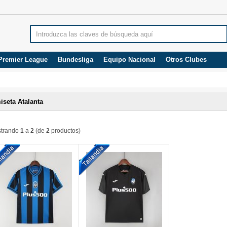
Premier League
Bundesliga
Equipo Nacional
Otros Clubes
iseta Atalanta
trando
1
a
2
(de
2
productos)