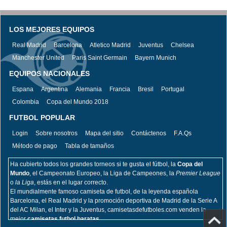
LOS MEJORES EQUIPOS
Real Madrid
Barcelona
Atletico Madrid
Juventus
Chelsea
Manchester United
Paris Saint Germain
Bayern Munich
EQUIPOS NACIONALES
Espana
Argentina
Alemania
Francia
Bresil
Portugal
Colombia
Copa del Mundo 2018
FUTBOL POPULAR
Login
Sobre nosotros
Mapa del sitio
Contáctenos
F.A.Qs
Método de pago
Tabla de tamaños
Ha cubierto todos los grandes torneos si te gusta el fútbol, la
Copa del
Mundo
, el Campeonato Europeo, la Liga de Campeones, la
Premier League
o
la Liga
, estás en el lugar correcto.
El mundialmente famoso camiseta de futbol, de la leyenda española
Barcelona, el Real Madrid y la promoción deportiva de Madrid de la Serie A
del AC Milan, el Inter y la Juventus, camisetasdefutboles.com venden la
mejor
camisetas futbol baratas.