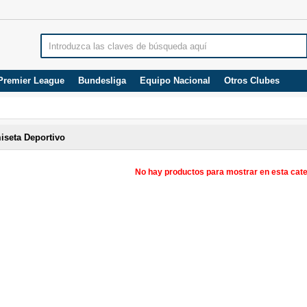
Premier League
Bundesliga
Equipo Nacional
Otros Clubes
iseta Deportivo
No hay productos para mostrar en esta cate