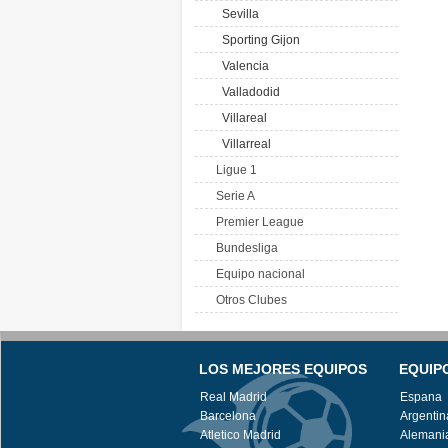
Sevilla
Sporting Gijon
Valencia
Valladodid
Villareal
Villarreal
Ligue 1
Serie A
Premier League
Bundesliga
Equipo nacional
Otros Clubes
LOS MEJORES EQUIPOS
EQUIP
Real Madrid
Espana
Barcelona
Argentin
Atletico Madrid
Alemani