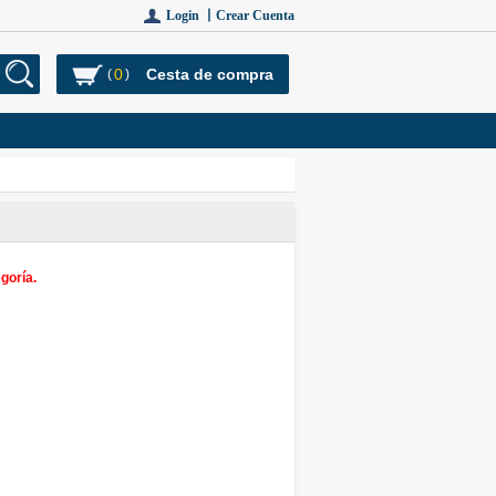
Login 丨
Crear Cuenta
0
Cesta de compra
(
)
goría.