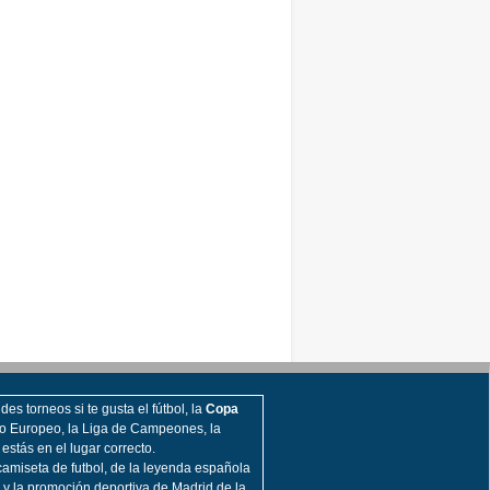
es torneos si te gusta el fútbol, la
Copa
o Europeo, la Liga de Campeones, la
, estás en el lugar correcto.
amiseta de futbol, de la leyenda española
 y la promoción deportiva de Madrid de la