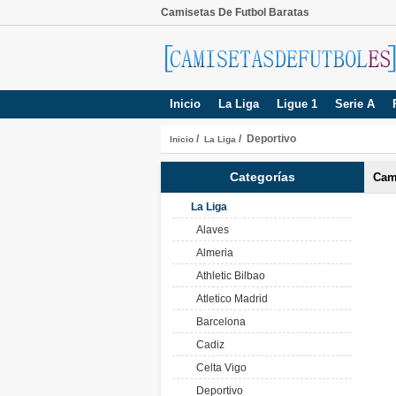
Camisetas De Futbol Baratas
Inicio
La Liga
Ligue 1
Serie A
/
/ Deportivo
Inicio
La Liga
Categorías
Cam
La Liga
Alaves
Almeria
Athletic Bilbao
Atletico Madrid
Barcelona
Cadiz
Celta Vigo
Deportivo