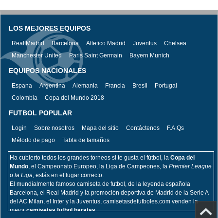
LOS MEJORES EQUIPOS
Real Madrid
Barcelona
Atletico Madrid
Juventus
Chelsea
Manchester United
Paris Saint Germain
Bayern Munich
EQUIPOS NACIONALES
Espana
Argentina
Alemania
Francia
Bresil
Portugal
Colombia
Copa del Mundo 2018
FUTBOL POPULAR
Login
Sobre nosotros
Mapa del sitio
Contáctenos
F.A.Qs
Método de pago
Tabla de tamaños
Ha cubierto todos los grandes torneos si te gusta el fútbol, la
Copa del
Mundo
, el Campeonato Europeo, la Liga de Campeones, la
Premier League
o
la Liga
, estás en el lugar correcto.
El mundialmente famoso camiseta de futbol, de la leyenda española
Barcelona, el Real Madrid y la promoción deportiva de Madrid de la Serie A
del AC Milan, el Inter y la Juventus, camisetasdefutboles.com venden la
mejor
camisetas futbol baratas.