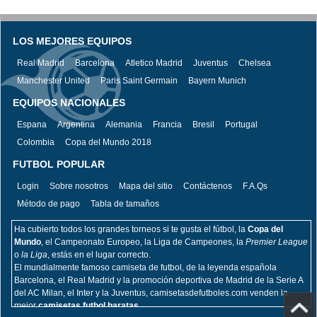
LOS MEJORES EQUIPOS
Real Madrid
Barcelona
Atletico Madrid
Juventus
Chelsea
Manchester United
Paris Saint Germain
Bayern Munich
EQUIPOS NACIONALES
Espana
Argentina
Alemania
Francia
Bresil
Portugal
Colombia
Copa del Mundo 2018
FUTBOL POPULAR
Login
Sobre nosotros
Mapa del sitio
Contáctenos
F.A.Qs
Método de pago
Tabla de tamaños
Ha cubierto todos los grandes torneos si te gusta el fútbol, la
Copa del
Mundo
, el Campeonato Europeo, la Liga de Campeones, la
Premier League
o
la Liga
, estás en el lugar correcto.
El mundialmente famoso camiseta de futbol, de la leyenda española
Barcelona, el Real Madrid y la promoción deportiva de Madrid de la Serie A
del AC Milan, el Inter y la Juventus, camisetasdefutboles.com venden la
mejor
camisetas futbol baratas.