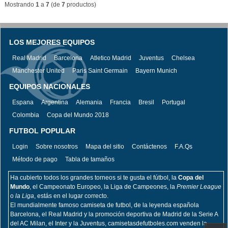
Mostrando
1
a
7
(de
7
productos)
LOS MEJORES EQUIPOS
Real Madrid
Barcelona
Atletico Madrid
Juventus
Chelsea
Manchester United
Paris Saint Germain
Bayern Munich
EQUIPOS NACIONALES
Espana
Argentina
Alemania
Francia
Bresil
Portugal
Colombia
Copa del Mundo 2018
FUTBOL POPULAR
Login
Sobre nosotros
Mapa del sitio
Contáctenos
F.A.Qs
Método de pago
Tabla de tamaños
Ha cubierto todos los grandes torneos si te gusta el fútbol, la
Copa del
Mundo
, el Campeonato Europeo, la Liga de Campeones, la
Premier League
o
la Liga
, estás en el lugar correcto.
El mundialmente famoso camiseta de futbol, de la leyenda española
Barcelona, el Real Madrid y la promoción deportiva de Madrid de la Serie A
del AC Milan, el Inter y la Juventus, camisetasdefutboles.com venden la