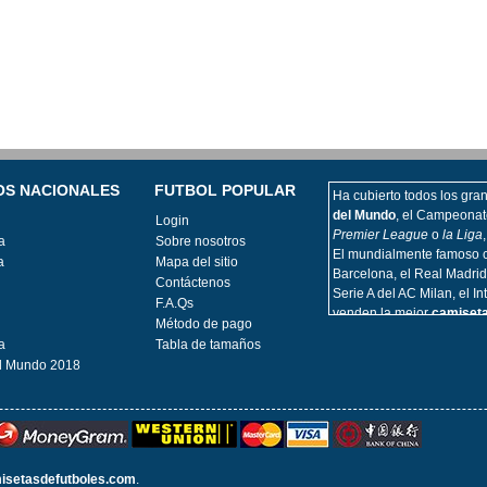
OS NACIONALES
FUTBOL POPULAR
Ha cubierto todos los grand
del Mundo
, el Campeonat
Login
Premier League
o
la Liga
a
Sobre nosotros
El mundialmente famoso c
a
Mapa del sitio
Barcelona, el Real Madrid
Contáctenos
Serie A del AC Milan, el I
F.A.Qs
venden la mejor
camiseta
Método de pago
Hemos actualizado la cop
a
Tabla de tamaños
departamentos de élite de 
l Mundo 2018
Liga, la Serie A, la Premi
En el ámbito internaciona
fútbol de equipo naciona
Francia
,
Alemania
,
Italia
,
Uruguay, así como otros p
Por último, con la compra 
setasdefutboles.com
.