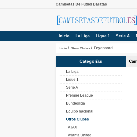
Camisetas De Futbol Baratas
Inicio
La Liga
Ligue 1
Serie A
/
/ Feyenoord
Inicio
Otros Clubes
Categorías
Cam
La Liga
Ligue 1
Serie A
Premier League
Bundesliga
Equipo nacional
Otros Clubes
AJAX
Atlanta United