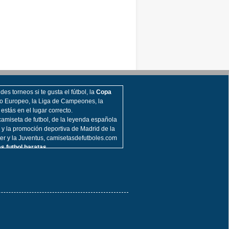
es torneos si te gusta el fútbol, la
Copa
o Europeo, la Liga de Campeones, la
, estás en el lugar correcto.
amiseta de futbol, de la leyenda española
 y la promoción deportiva de Madrid de la
nter y la Juventus, camisetasdefutboles.com
s futbol baratas.
ia de la
camiseta de fútbol
en los muchos
Europa, la Bundesliga, la Liga francesa, la
ership y más representantes.
l, también ofrecemos las últimas camisas de
l como
Argentina
,
Bélgica
,
Reino Unido
,
Portugal
,
España
, Estados Unidos y
aíses, Federación de la Copa.
y la entrega más fácil que nunca, nos