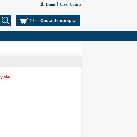
Login 丨
Crear Cuenta
0
Cesta de compra
(
)
goría.