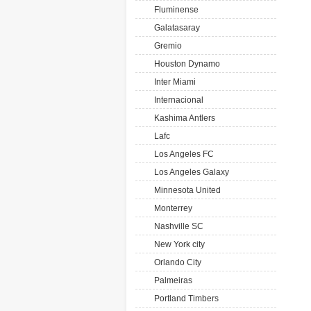
Fluminense
Galatasaray
Gremio
Houston Dynamo
Inter Miami
Internacional
Kashima Antlers
Lafc
Los Angeles FC
Los Angeles Galaxy
Minnesota United
Monterrey
Nashville SC
New York city
Orlando City
Palmeiras
Portland Timbers