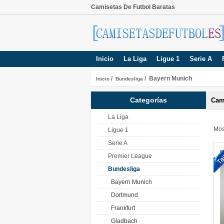
Camisetas De Futbol Baratas
Inicio
La Liga
Ligue 1
Serie A
/
/ Bayern Munich
Inicio
Bundesliga
Categorías
Cam
La Liga
Mos
Ligue 1
Serie A
Premier League
Bundesliga
Bayern Munich
Dortmund
Frankfurt
Gladbach