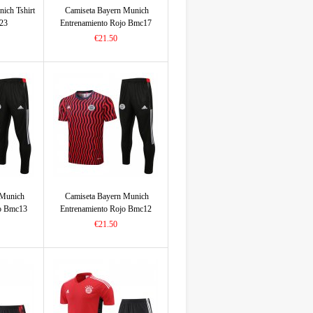
ich Tshirt
Camiseta Bayern Munich
23
Entrenamiento Rojo Bmc17
2022/2023
€21.50
 Munich
Camiseta Bayern Munich
jo Bmc13
Entrenamiento Rojo Bmc12
2022/2023
€21.50