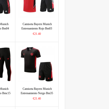
 Munich
Camiseta Bayern Munich
jo Bm04
Entrenamiento Rojo Bm03
2022/2023
€21.40
 Munich
Camiseta Bayern Munich
go Bmc15
Entrenamiento Nergo Bm35
2022/2023
€21.40