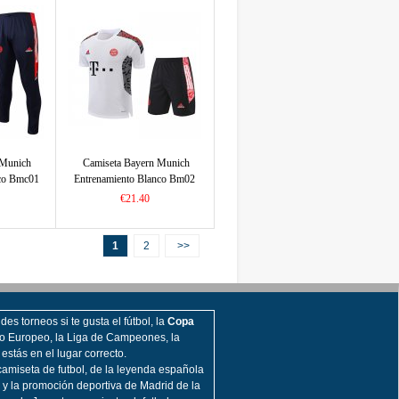
 Munich
Camiseta Bayern Munich
nco Bmc01
Entrenamiento Blanco Bm02
2022/2023
€21.40
1
2
>>
es torneos si te gusta el fútbol, la
Copa
o Europeo, la Liga de Campeones, la
, estás en el lugar correcto.
amiseta de futbol, de la leyenda española
 y la promoción deportiva de Madrid de la