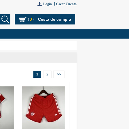
Login 丨
Crear Cuenta
0
Cesta de compra
(
)
1
2
>>