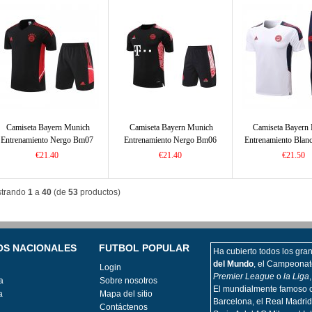
Camiseta Bayern Munich
Camiseta Bayern Munich
Camiseta Bayern
Entrenamiento Nergo Bm07
Entrenamiento Nergo Bm06
Entrenamiento Bla
2022/2023
2022/2023
2022/2023
€21.40
€21.40
€21.50
trando
1
a
40
(de
53
productos)
OS NACIONALES
FUTBOL POPULAR
Ha cubierto todos los grand
del Mundo
, el Campeonat
Login
Premier League
o
la Liga
a
Sobre nosotros
El mundialmente famoso c
a
Mapa del sitio
Barcelona, el Real Madrid
Contáctenos