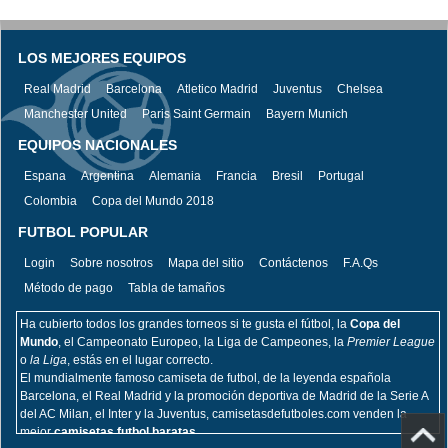
LOS MEJORES EQUIPOS
Real Madrid
Barcelona
Atletico Madrid
Juventus
Chelsea
Manchester United
Paris Saint Germain
Bayern Munich
EQUIPOS NACIONALES
Espana
Argentina
Alemania
Francia
Bresil
Portugal
Colombia
Copa del Mundo 2018
FUTBOL POPULAR
Login
Sobre nosotros
Mapa del sitio
Contáctenos
F.A.Qs
Método de pago
Tabla de tamaños
Ha cubierto todos los grandes torneos si te gusta el fútbol, la
Copa del
Mundo
, el Campeonato Europeo, la Liga de Campeones, la
Premier League
o
la Liga
, estás en el lugar correcto.
El mundialmente famoso camiseta de futbol, de la leyenda española
Barcelona, el Real Madrid y la promoción deportiva de Madrid de la Serie A
del AC Milan, el Inter y la Juventus, camisetasdefutboles.com venden la
mejor
camisetas futbol baratas.