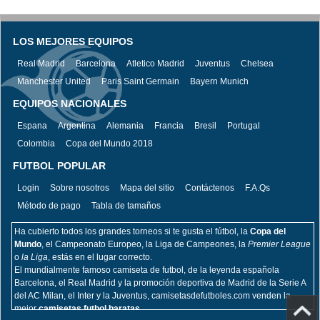
LOS MEJORES EQUIPOS
Real Madrid
Barcelona
Atletico Madrid
Juventus
Chelsea
Manchester United
Paris Saint Germain
Bayern Munich
EQUIPOS NACIONALES
Espana
Argentina
Alemania
Francia
Bresil
Portugal
Colombia
Copa del Mundo 2018
FUTBOL POPULAR
Login
Sobre nosotros
Mapa del sitio
Contáctenos
F.A.Qs
Método de pago
Tabla de tamaños
Ha cubierto todos los grandes torneos si te gusta el fútbol, la
Copa del
Mundo
, el Campeonato Europeo, la Liga de Campeones, la
Premier League
o
la Liga
, estás en el lugar correcto.
El mundialmente famoso camiseta de futbol, de la leyenda española
Barcelona, el Real Madrid y la promoción deportiva de Madrid de la Serie A
del AC Milan, el Inter y la Juventus, camisetasdefutboles.com venden la
mejor
camisetas futbol baratas.