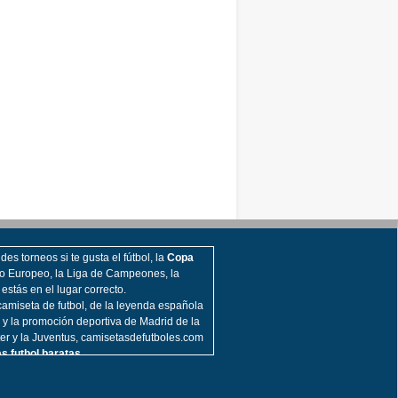
es torneos si te gusta el fútbol, la
Copa
o Europeo, la Liga de Campeones, la
, estás en el lugar correcto.
amiseta de futbol, de la leyenda española
 y la promoción deportiva de Madrid de la
nter y la Juventus, camisetasdefutboles.com
s futbol baratas.
ia de la
camiseta de fútbol
en los muchos
Europa, la Bundesliga, la Liga francesa, la