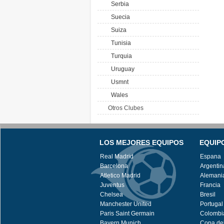
Serbia
Suecia
Suiza
Tunisia
Turquia
Uruguay
Usmnt
Wales
Otros Clubes
LOS MEJORES EQUIPOS
EQUIP
Real Madrid
Espana
Barcelona
Argentin
Atletico Madrid
Alemani
Juventus
Francia
Chelsea
Bresil
Manchester United
Portugal
Paris Saint Germain
Colombi
Bayern Munich
Copa de