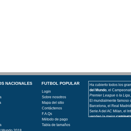
OS NACIONALES
FUTBOL POPULAR
Ha cubierto todos los grand
del Mundo
, el Campeonat
Login
Premier League
o
la Liga
a
Sobre nosotros
El mundialmente famoso c
a
Mapa del sitio
Barcelona, el Real Madrid
Contáctenos
Serie A del AC Milan, el I
F.A.Qs
venden la mejor
camiseta
Método de pago
Hemos actualizado la cop
a
Tabla de tamaños
departamentos de élite de 
l Mundo 2018