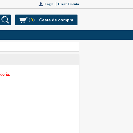
Login 丨
Crear Cuenta
0
Cesta de compra
(
)
goría.