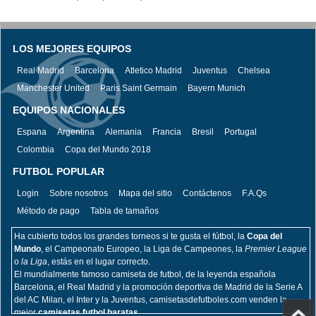
LOS MEJORES EQUIPOS
Real Madrid
Barcelona
Atletico Madrid
Juventus
Chelsea
Manchester United
Paris Saint Germain
Bayern Munich
EQUIPOS NACIONALES
Espana
Argentina
Alemania
Francia
Bresil
Portugal
Colombia
Copa del Mundo 2018
FUTBOL POPULAR
Login
Sobre nosotros
Mapa del sitio
Contáctenos
F.A.Qs
Método de pago
Tabla de tamaños
Ha cubierto todos los grandes torneos si te gusta el fútbol, la
Copa del
Mundo
, el Campeonato Europeo, la Liga de Campeones, la
Premier League
o
la Liga
, estás en el lugar correcto.
El mundialmente famoso camiseta de futbol, de la leyenda española
Barcelona, el Real Madrid y la promoción deportiva de Madrid de la Serie A
del AC Milan, el Inter y la Juventus, camisetasdefutboles.com venden la
mejor
camisetas futbol baratas.