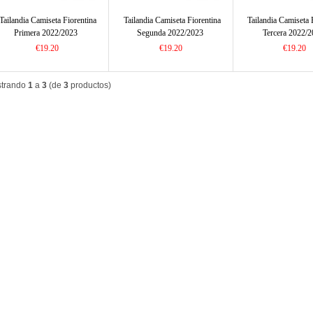
Tailandia Camiseta Fiorentina
Tailandia Camiseta Fiorentina
Tailandia Camiseta 
Primera 2022/2023
Segunda 2022/2023
Tercera 2022/
€19.20
€19.20
€19.20
trando
1
a
3
(de
3
productos)