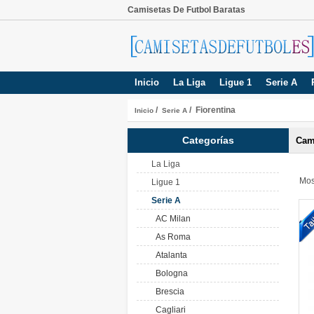
Camisetas De Futbol Baratas
Inicio
La Liga
Ligue 1
Serie A
/
/ Fiorentina
Inicio
Serie A
Categorías
Cam
La Liga
Mos
Ligue 1
Serie A
AC Milan
As Roma
Atalanta
Bologna
Brescia
Cagliari