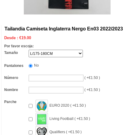
Tailandia Camiseta Inglaterra Nergo En03 2022/2023
Desde :
€
19.00
Por favor escoja:
Tamaño
No
Pantalones
Número
( +€1.50 )
Nombre
( +€1.50 )
Parche
EURO 2020 ( +€1.50 )
Living Football ( +€1.50 )
Qualifiers ( +€1.50 )