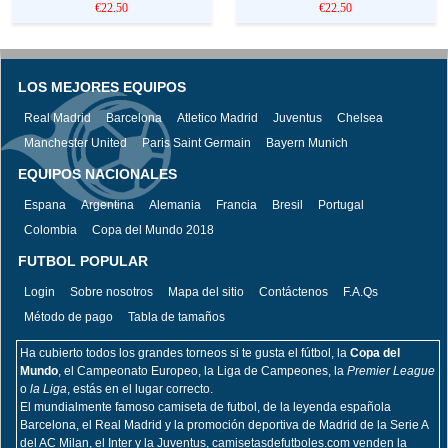
€22.50
€22.50
LOS MEJORES EQUIPOS
Real Madrid
Barcelona
Atletico Madrid
Juventus
Chelsea
Manchester United
Paris Saint Germain
Bayern Munich
EQUIPOS NACIONALES
Espana
Argentina
Alemania
Francia
Bresil
Portugal
Colombia
Copa del Mundo 2018
FUTBOL POPULAR
Login
Sobre nosotros
Mapa del sitio
Contáctenos
F.A.Qs
Método de pago
Tabla de tamaños
Ha cubierto todos los grandes torneos si te gusta el fútbol, la
Copa del
Mundo
, el Campeonato Europeo, la Liga de Campeones, la
Premier League
o
la Liga
, estás en el lugar correcto.
El mundialmente famoso camiseta de futbol, de la leyenda española
Barcelona, el Real Madrid y la promoción deportiva de Madrid de la Serie A
del AC Milan, el Inter y la Juventus, camisetasdefutboles.com venden la