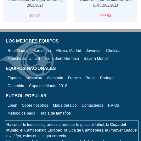
2022/2023
En01 2022/2023
€19.20
€22.50
LOS MEJORES EQUIPOS
Real Madrid
Barcelona
Atletico Madrid
Juventus
Chelsea
Manchester United
Paris Saint Germain
Bayern Munich
EQUIPOS NACIONALES
Espana
Argentina
Alemania
Francia
Bresil
Portugal
Colombia
Copa del Mundo 2018
FUTBOL POPULAR
Login
Sobre nosotros
Mapa del sitio
Contáctenos
F.A.Qs
Método de pago
Tabla de tamaños
Ha cubierto todos los grandes torneos si te gusta el fútbol, la
Copa del
Mundo
, el Campeonato Europeo, la Liga de Campeones, la
Premier League
o
la Liga
, estás en el lugar correcto.