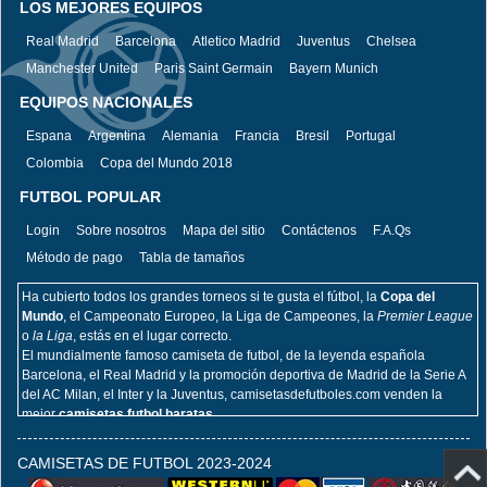
LOS MEJORES EQUIPOS
Real Madrid
Barcelona
Atletico Madrid
Juventus
Chelsea
Manchester United
Paris Saint Germain
Bayern Munich
EQUIPOS NACIONALES
Espana
Argentina
Alemania
Francia
Bresil
Portugal
Colombia
Copa del Mundo 2018
FUTBOL POPULAR
Login
Sobre nosotros
Mapa del sitio
Contáctenos
F.A.Qs
Método de pago
Tabla de tamaños
Ha cubierto todos los grandes torneos si te gusta el fútbol, la
Copa del
Mundo
, el Campeonato Europeo, la Liga de Campeones, la
Premier League
o
la Liga
, estás en el lugar correcto.
El mundialmente famoso camiseta de futbol, de la leyenda española
Barcelona, el Real Madrid y la promoción deportiva de Madrid de la Serie A
del AC Milan, el Inter y la Juventus, camisetasdefutboles.com venden la
mejor
camisetas futbol baratas.
Hemos actualizado la copia de la
camiseta de fútbol
en los muchos
departamentos de élite de Europa, la Bundesliga, la Liga francesa, la Liga,
CAMISETAS DE FUTBOL 2023-2024
la Serie A, la Premiership y más representantes.